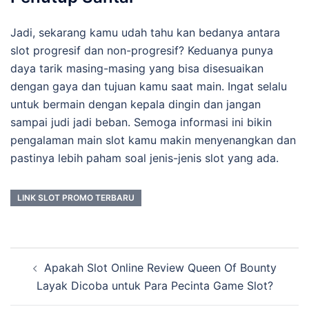
Jadi, sekarang kamu udah tahu kan bedanya antara
slot progresif dan non-progresif? Keduanya punya
daya tarik masing-masing yang bisa disesuaikan
dengan gaya dan tujuan kamu saat main. Ingat selalu
untuk bermain dengan kepala dingin dan jangan
sampai judi jadi beban. Semoga informasi ini bikin
pengalaman main slot kamu makin menyenangkan dan
pastinya lebih paham soal jenis-jenis slot yang ada.
LINK SLOT PROMO TERBARU
Navigasi
Apakah Slot Online Review Queen Of Bounty
Tulisan
Layak Dicoba untuk Para Pecinta Game Slot?