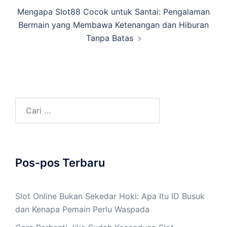
Mengapa Slot88 Cocok untuk Santai: Pengalaman
Bermain yang Membawa Ketenangan dan Hiburan
Tanpa Batas
Cari
untuk:
Pos-pos Terbaru
Slot Online Bukan Sekedar Hoki: Apa Itu ID Busuk
dan Kenapa Pemain Perlu Waspada