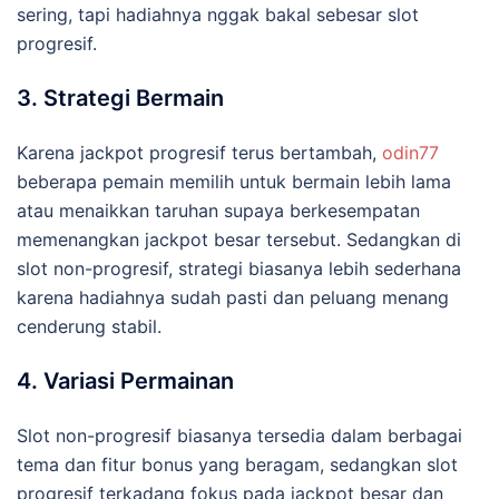
sering, tapi hadiahnya nggak bakal sebesar slot
progresif.
3. Strategi Bermain
Karena jackpot progresif terus bertambah,
odin77
beberapa pemain memilih untuk bermain lebih lama
atau menaikkan taruhan supaya berkesempatan
memenangkan jackpot besar tersebut. Sedangkan di
slot non-progresif, strategi biasanya lebih sederhana
karena hadiahnya sudah pasti dan peluang menang
cenderung stabil.
4. Variasi Permainan
Slot non-progresif biasanya tersedia dalam berbagai
tema dan fitur bonus yang beragam, sedangkan slot
progresif terkadang fokus pada jackpot besar dan