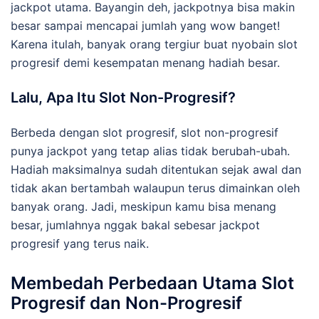
jackpot utama. Bayangin deh, jackpotnya bisa makin
besar sampai mencapai jumlah yang wow banget!
Karena itulah, banyak orang tergiur buat nyobain slot
progresif demi kesempatan menang hadiah besar.
Lalu, Apa Itu Slot Non-Progresif?
Berbeda dengan slot progresif, slot non-progresif
punya jackpot yang tetap alias tidak berubah-ubah.
Hadiah maksimalnya sudah ditentukan sejak awal dan
tidak akan bertambah walaupun terus dimainkan oleh
banyak orang. Jadi, meskipun kamu bisa menang
besar, jumlahnya nggak bakal sebesar jackpot
progresif yang terus naik.
Membedah Perbedaan Utama Slot
Progresif dan Non-Progresif