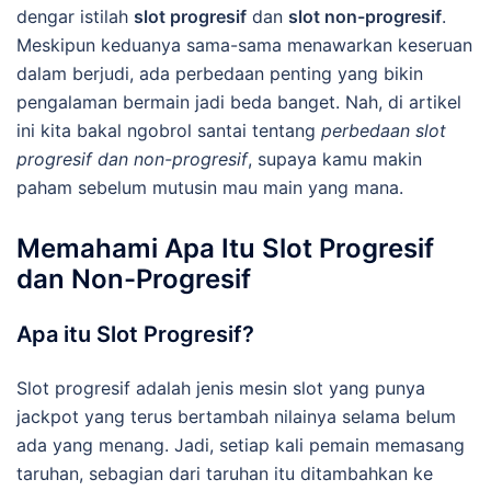
dengar istilah
slot progresif
dan
slot non-progresif
.
Meskipun keduanya sama-sama menawarkan keseruan
dalam berjudi, ada perbedaan penting yang bikin
pengalaman bermain jadi beda banget. Nah, di artikel
ini kita bakal ngobrol santai tentang
perbedaan slot
progresif dan non-progresif
, supaya kamu makin
paham sebelum mutusin mau main yang mana.
Memahami Apa Itu Slot Progresif
dan Non-Progresif
Apa itu Slot Progresif?
Slot progresif adalah jenis mesin slot yang punya
jackpot yang terus bertambah nilainya selama belum
ada yang menang. Jadi, setiap kali pemain memasang
taruhan, sebagian dari taruhan itu ditambahkan ke