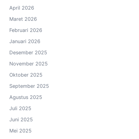
April 2026
Maret 2026
Februari 2026
Januari 2026
Desember 2025
November 2025
Oktober 2025
September 2025
Agustus 2025
Juli 2025
Juni 2025
Mei 2025