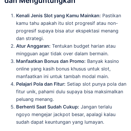
dan Menguntungkan
Kenali Jenis Slot yang Kamu Mainkan:
Pastikan
kamu tahu apakah itu slot progresif atau non-
progresif supaya bisa atur ekspektasi menang
dan strategi.
Atur Anggaran:
Tentukan budget harian atau
mingguan agar tidak over dalam bermain.
Manfaatkan Bonus dan Promo:
Banyak kasino
online yang kasih bonus khusus untuk slot,
manfaatkan ini untuk tambah modal main.
Pelajari Pola dan Fitur:
Setiap slot punya pola dan
fitur unik, pahami dulu supaya bisa maksimalkan
peluang menang.
Berhenti Saat Sudah Cukup:
Jangan terlalu
ngoyo mengejar jackpot besar, apalagi kalau
sudah dapat keuntungan yang lumayan.