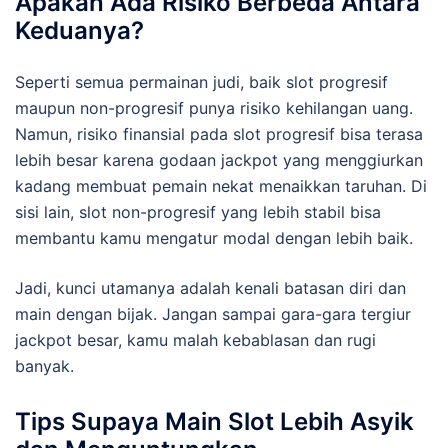
Apakah Ada Risiko Berbeda Antara
Keduanya?
Seperti semua permainan judi, baik slot progresif
maupun non-progresif punya risiko kehilangan uang.
Namun, risiko finansial pada slot progresif bisa terasa
lebih besar karena godaan jackpot yang menggiurkan
kadang membuat pemain nekat menaikkan taruhan. Di
sisi lain, slot non-progresif yang lebih stabil bisa
membantu kamu mengatur modal dengan lebih baik.
Jadi, kunci utamanya adalah kenali batasan diri dan
main dengan bijak. Jangan sampai gara-gara tergiur
jackpot besar, kamu malah kebablasan dan rugi
banyak.
Tips Supaya Main Slot Lebih Asyik