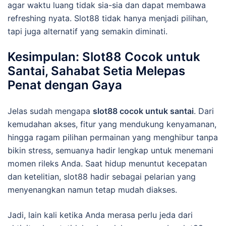
agar waktu luang tidak sia-sia dan dapat membawa
refreshing nyata. Slot88 tidak hanya menjadi pilihan,
tapi juga alternatif yang semakin diminati.
Kesimpulan: Slot88 Cocok untuk
Santai, Sahabat Setia Melepas
Penat dengan Gaya
Jelas sudah mengapa
slot88 cocok untuk santai
. Dari
kemudahan akses, fitur yang mendukung kenyamanan,
hingga ragam pilihan permainan yang menghibur tanpa
bikin stress, semuanya hadir lengkap untuk menemani
momen rileks Anda. Saat hidup menuntut kecepatan
dan ketelitian, slot88 hadir sebagai pelarian yang
menyenangkan namun tetap mudah diakses.
Jadi, lain kali ketika Anda merasa perlu jeda dari