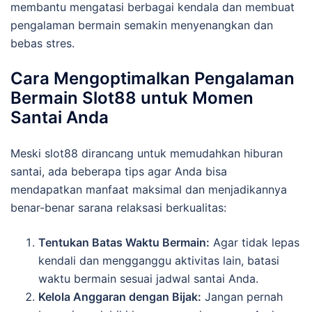
membantu mengatasi berbagai kendala dan membuat
pengalaman bermain semakin menyenangkan dan
bebas stres.
Cara Mengoptimalkan Pengalaman
Bermain Slot88 untuk Momen
Santai Anda
Meski slot88 dirancang untuk memudahkan hiburan
santai, ada beberapa tips agar Anda bisa
mendapatkan manfaat maksimal dan menjadikannya
benar-benar sarana relaksasi berkualitas:
Tentukan Batas Waktu Bermain:
Agar tidak lepas
kendali dan mengganggu aktivitas lain, batasi
waktu bermain sesuai jadwal santai Anda.
Kelola Anggaran dengan Bijak:
Jangan pernah