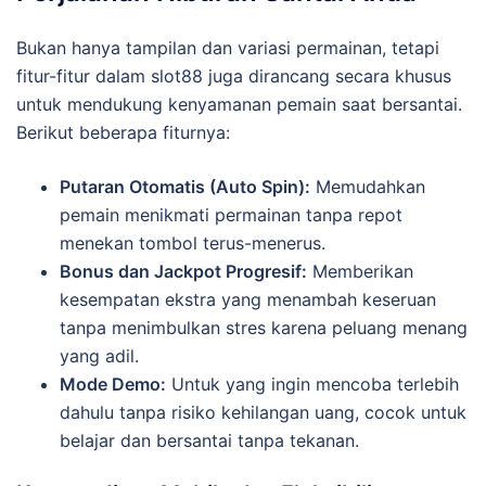
Bukan hanya tampilan dan variasi permainan, tetapi
fitur-fitur dalam slot88 juga dirancang secara khusus
untuk mendukung kenyamanan pemain saat bersantai.
Berikut beberapa fiturnya:
Putaran Otomatis (Auto Spin):
Memudahkan
pemain menikmati permainan tanpa repot
menekan tombol terus-menerus.
Bonus dan Jackpot Progresif:
Memberikan
kesempatan ekstra yang menambah keseruan
tanpa menimbulkan stres karena peluang menang
yang adil.
Mode Demo:
Untuk yang ingin mencoba terlebih
dahulu tanpa risiko kehilangan uang, cocok untuk
belajar dan bersantai tanpa tekanan.