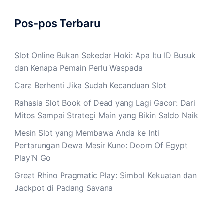
Pos-pos Terbaru
Slot Online Bukan Sekedar Hoki: Apa Itu ID Busuk
dan Kenapa Pemain Perlu Waspada
Cara Berhenti Jika Sudah Kecanduan Slot
Rahasia Slot Book of Dead yang Lagi Gacor: Dari
Mitos Sampai Strategi Main yang Bikin Saldo Naik
Mesin Slot yang Membawa Anda ke Inti
Pertarungan Dewa Mesir Kuno: Doom Of Egypt
Play’N Go
Great Rhino Pragmatic Play: Simbol Kekuatan dan
Jackpot di Padang Savana