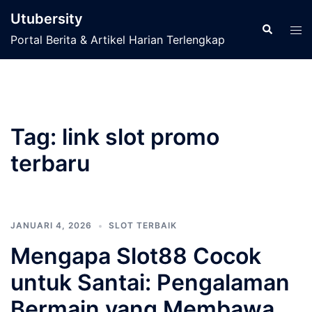
Langsung
Utubersity
ke
Cari
Men
Portal Berita & Artikel Harian Terlengkap
isi
tog
Tag:
link slot promo
terbaru
JANUARI 4, 2026
SLOT TERBAIK
Mengapa Slot88 Cocok
untuk Santai: Pengalaman
Bermain yang Membawa