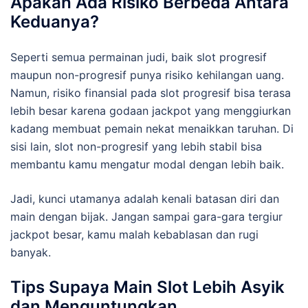
Apakah Ada Risiko Berbeda Antara
Keduanya?
Seperti semua permainan judi, baik slot progresif
maupun non-progresif punya risiko kehilangan uang.
Namun, risiko finansial pada slot progresif bisa terasa
lebih besar karena godaan jackpot yang menggiurkan
kadang membuat pemain nekat menaikkan taruhan. Di
sisi lain, slot non-progresif yang lebih stabil bisa
membantu kamu mengatur modal dengan lebih baik.
Jadi, kunci utamanya adalah kenali batasan diri dan
main dengan bijak. Jangan sampai gara-gara tergiur
jackpot besar, kamu malah kebablasan dan rugi
banyak.
Tips Supaya Main Slot Lebih Asyik
dan Menguntungkan