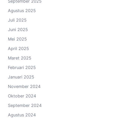
September 2025
Agustus 2025
Juli 2025
Juni 2025
Mei 2025
April 2025
Maret 2025
Februari 2025
Januari 2025
November 2024
Oktober 2024
September 2024
Agustus 2024