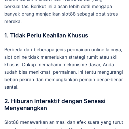
berkualitas. Berikut ini alasan lebih detil mengapa
banyak orang menjadikan slot88 sebagai obat stres
mereka:
1. Tidak Perlu Keahlian Khusus
Berbeda dari beberapa jenis permainan online lainnya,
slot online tidak memerlukan strategi rumit atau skill
khusus. Cukup memahami mekanisme dasar, Anda
sudah bisa menikmati permainan. Ini tentu mengurangi
beban pikiran dan memungkinkan pemain benar-benar
santai.
2. Hiburan Interaktif dengan Sensasi
Menyenangkan
Slot88 menawarkan animasi dan efek suara yang turut