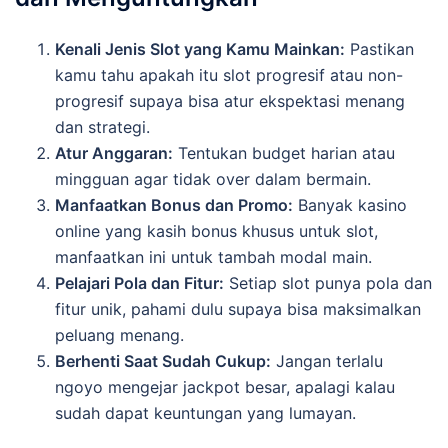
Kenali Jenis Slot yang Kamu Mainkan:
Pastikan
kamu tahu apakah itu slot progresif atau non-
progresif supaya bisa atur ekspektasi menang
dan strategi.
Atur Anggaran:
Tentukan budget harian atau
mingguan agar tidak over dalam bermain.
Manfaatkan Bonus dan Promo:
Banyak kasino
online yang kasih bonus khusus untuk slot,
manfaatkan ini untuk tambah modal main.
Pelajari Pola dan Fitur:
Setiap slot punya pola dan
fitur unik, pahami dulu supaya bisa maksimalkan
peluang menang.
Berhenti Saat Sudah Cukup:
Jangan terlalu
ngoyo mengejar jackpot besar, apalagi kalau
sudah dapat keuntungan yang lumayan.