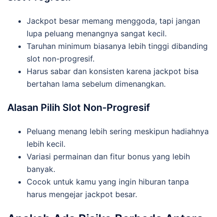
Jackpot besar memang menggoda, tapi jangan
lupa peluang menangnya sangat kecil.
Taruhan minimum biasanya lebih tinggi dibanding
slot non-progresif.
Harus sabar dan konsisten karena jackpot bisa
bertahan lama sebelum dimenangkan.
Alasan Pilih Slot Non-Progresif
Peluang menang lebih sering meskipun hadiahnya
lebih kecil.
Variasi permainan dan fitur bonus yang lebih
banyak.
Cocok untuk kamu yang ingin hiburan tanpa
harus mengejar jackpot besar.