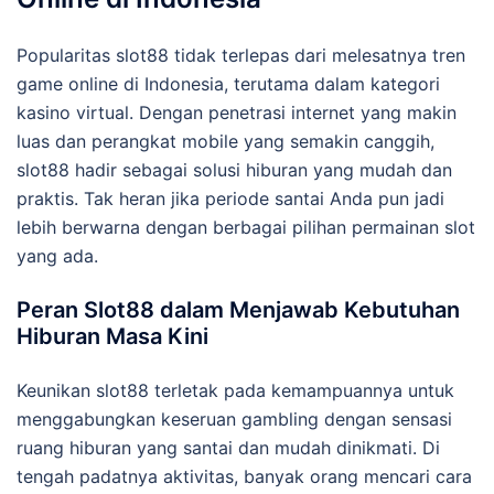
Popularitas slot88 tidak terlepas dari melesatnya tren
game online di Indonesia, terutama dalam kategori
kasino virtual. Dengan penetrasi internet yang makin
luas dan perangkat mobile yang semakin canggih,
slot88 hadir sebagai solusi hiburan yang mudah dan
praktis. Tak heran jika periode santai Anda pun jadi
lebih berwarna dengan berbagai pilihan permainan slot
yang ada.
Peran Slot88 dalam Menjawab Kebutuhan
Hiburan Masa Kini
Keunikan slot88 terletak pada kemampuannya untuk
menggabungkan keseruan gambling dengan sensasi
ruang hiburan yang santai dan mudah dinikmati. Di
tengah padatnya aktivitas, banyak orang mencari cara