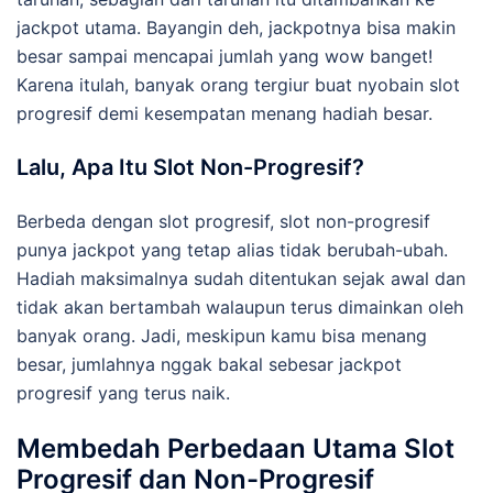
jackpot utama. Bayangin deh, jackpotnya bisa makin
besar sampai mencapai jumlah yang wow banget!
Karena itulah, banyak orang tergiur buat nyobain slot
progresif demi kesempatan menang hadiah besar.
Lalu, Apa Itu Slot Non-Progresif?
Berbeda dengan slot progresif, slot non-progresif
punya jackpot yang tetap alias tidak berubah-ubah.
Hadiah maksimalnya sudah ditentukan sejak awal dan
tidak akan bertambah walaupun terus dimainkan oleh
banyak orang. Jadi, meskipun kamu bisa menang
besar, jumlahnya nggak bakal sebesar jackpot
progresif yang terus naik.
Membedah Perbedaan Utama Slot
Progresif dan Non-Progresif