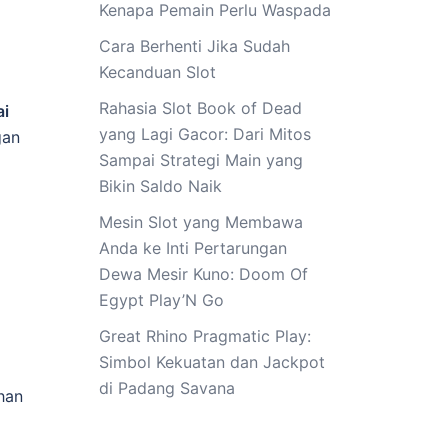
Kenapa Pemain Perlu Waspada
Cara Berhenti Jika Sudah
Kecanduan Slot
Rahasia Slot Book of Dead
ai
yang Lagi Gacor: Dari Mitos
gan
Sampai Strategi Main yang
Bikin Saldo Naik
Mesin Slot yang Membawa
Anda ke Inti Pertarungan
Dewa Mesir Kuno: Doom Of
Egypt Play’N Go
Great Rhino Pragmatic Play:
Simbol Kekuatan dan Jackpot
di Padang Savana
han