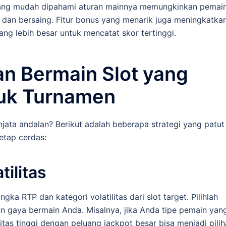
ot yang mudah dipahami aturan mainnya memungkinkan pemai
i dan bersaing. Fitur bonus yang menarik juga meningkatka
g lebih besar untuk mencatat skor tertinggi.
an Bermain Slot yang
tuk Turnamen
njata andalan? Berikut adalah beberapa strategi yang patut
etap cerdas:
tilitas
ka RTP dan kategori volatilitas dari slot target. Pilihlah
n gaya bermain Anda. Misalnya, jika Anda tipe pemain yan
litas tinggi dengan peluang jackpot besar bisa menjadi pili