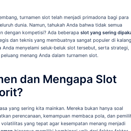
kembang, turnamen slot telah menjadi primadona bagi para
seluruh dunia. Namun, tahukah Anda bahwa tidak semua
pan dengan kompetisi? Ada beberapa
slot yang sering dipak
tegis dan teknis yang membuatnya sangat populer di kalan
 Anda menyelami seluk-beluk slot tersebut, serta strategi,
n peluang menang Anda dalam turnamen slot.
amen dan Mengapa Slot
orit?
iasa yang sering kita mainkan. Mereka bukan hanya soal
batkan perencanaan, kemampuan membaca pola, dan pemili
n volatilitas yang tepat agar kesempatan menang menjadi
rnamen
biasanya memiliki kombinasi unik dari faktor-faktor