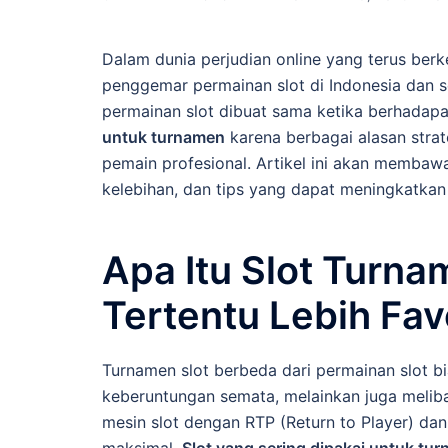
Dalam dunia perjudian online yang terus ber
penggemar permainan slot di Indonesia dan 
permainan slot dibuat sama ketika berhada
untuk turnamen
karena berbagai alasan stra
pemain profesional. Artikel ini akan membawa
kelebihan, dan tips yang dapat meningkatka
Apa Itu Slot Turn
Tertentu Lebih Fav
Turnamen slot berbeda dari permainan slot b
keberuntungan semata, melainkan juga meli
mesin slot dengan RTP (Return to Player) da
maksimal.
Slot yang sering dipakai untuk tu