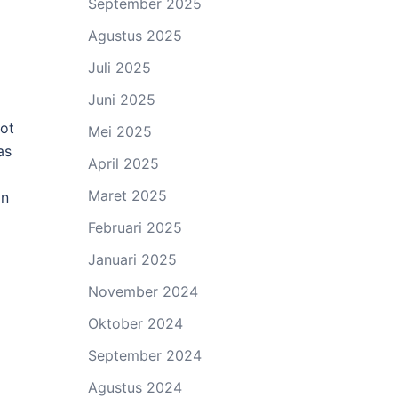
September 2025
Agustus 2025
Juli 2025
Juni 2025
lot
Mei 2025
as
April 2025
Maret 2025
an
Februari 2025
Januari 2025
November 2024
Oktober 2024
September 2024
Agustus 2024