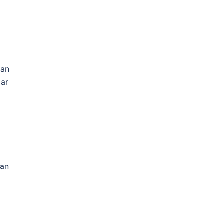
kan
gar
kan