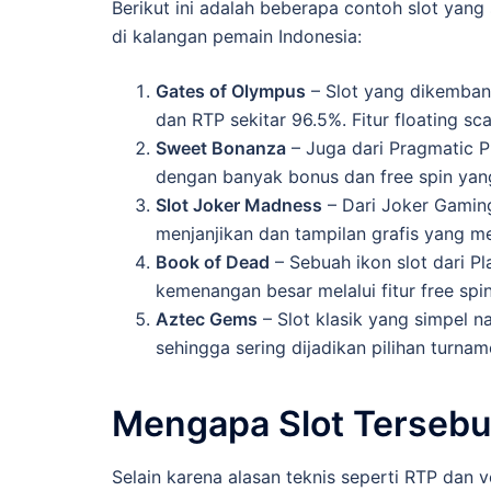
Berikut ini adalah beberapa contoh slot yan
di kalangan pemain Indonesia:
Gates of Olympus
– Slot yang dikembangk
dan RTP sekitar 96.5%. Fitur floating sc
Sweet Bonanza
– Juga dari Pragmatic 
dengan banyak bonus dan free spin yan
Slot Joker Madness
– Dari Joker Gaming
menjanjikan dan tampilan grafis yang me
Book of Dead
– Sebuah ikon slot dari Pl
kemenangan besar melalui fitur free spi
Aztec Gems
– Slot klasik yang simpel n
sehingga sering dijadikan pilihan turnam
Mengapa Slot Tersebu
Selain karena alasan teknis seperti RTP dan v