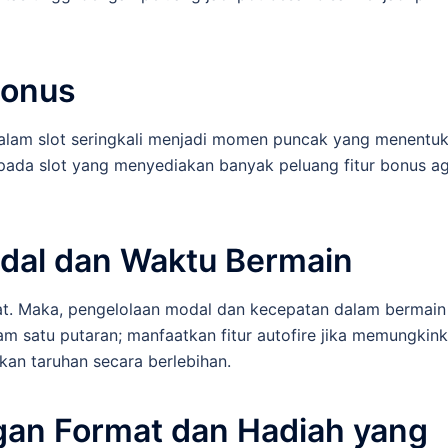
Bonus
s dalam slot seringkali menjadi momen puncak yang menentu
pada slot yang menyediakan banyak peluang fitur bonus a
dal dan Waktu Bermain
at. Maka, pengelolaan modal dan kecepatan dalam bermain
am satu putaran; manfaatkan fitur autofire jika memungkin
an taruhan secara berlebihan.
gan Format dan Hadiah yang