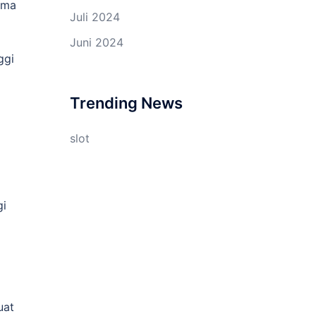
ama
Juli 2024
Juni 2024
ggi
Trending News
slot
gi
uat