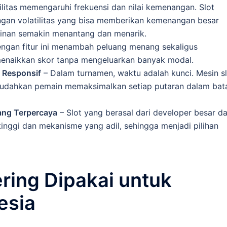
ilitas memengaruhi frekuensi dan nilai kemenangan. Slot
ngan volatilitas yang bisa memberikan kemenangan besar
ainan semakin menantang dan menarik.
engan fitur ini menambah peluang menang sekaligus
enaikkan skor tanpa mengeluarkan banyak modal.
 Responsif
– Dalam turnamen, waktu adalah kunci. Mesin s
mudahkan pemain memaksimalkan setiap putaran dalam bat
ang Terpercaya
– Slot yang berasal dari developer besar d
tinggi dan mekanisme yang adil, sehingga menjadi pilihan
ering Dipakai untuk
esia