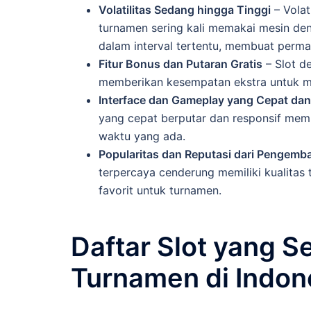
Volatilitas Sedang hingga Tinggi
– Volat
turnamen sering kali memakai mesin de
dalam interval tertentu, membuat perm
Fitur Bonus dan Putaran Gratis
– Slot d
memberikan kesempatan ekstra untuk m
Interface dan Gameplay yang Cepat dan
yang cepat berputar dan responsif me
waktu yang ada.
Popularitas dan Reputasi dari Pengemb
terpercaya cenderung memiliki kualitas 
favorit untuk turnamen.
Daftar Slot yang S
Turnamen di Indon