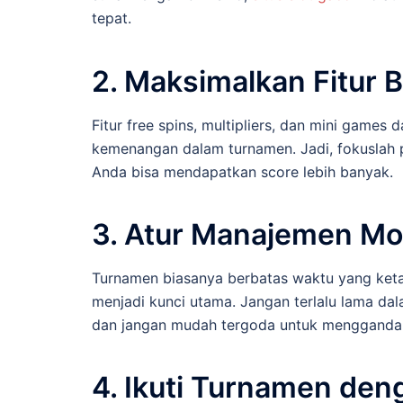
tepat.
2. Maksimalkan Fitur 
Fitur free spins, multipliers, dan mini game
kemenangan dalam turnamen. Jadi, fokuslah 
Anda bisa mendapatkan score lebih banyak.
3. Atur Manajemen Mo
Turnamen biasanya berbatas waktu yang ket
menjadi kunci utama. Jangan terlalu lama dal
dan jangan mudah tergoda untuk menggandak
4. Ikuti Turnamen den