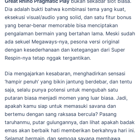
Great Rhino Pragmatic Play
bukan sekadar slot biasa.
Dia adalah bukti bahwa kombinasi tema yang kuat,
eksekusi visual/audio yang solid, dan satu fitur bonus
yang benar-benar memorable bisa menciptakan
pengalaman bermain yang bertahan lama. Meski sudah
ada sekuel Megaways-nya, pesona versi original
dengan kesederhanaan dan ketegangan dari Super
Respin-nya tetap nggak tergantikan.
Dia mengajarkan kesabaran, menghadirkan sensasi
‘hampir penuh’ yang bikin jantung berdebar, dan tentu
saja, selalu punya potensi untuk mengubah satu
putaran biasa menjadi momen yang luar biasa. Jadi,
apakah kamu siap untuk memasuki savana dan
bertemu dengan sang raksasa bercula? Pasang
taruhanmu, putar gulungannya, dan lihat apakah badak
emas akan berbaik hati memberikan berkahnya hari ini.
Selamat bermain, dan semoga savana membawa