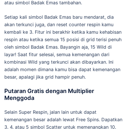
atau simbol Badak Emas tambahan.
Setiap kali simbol Badak Emas baru mendarat, dia
akan terkunci juga, dan reset counter respin kamu
kembali ke 3. Fitur ini berakhir ketika kamu kehabisan
respin atau ketika semua 15 posisi di grid terisi penuh
oleh simbol Badak Emas. Bayangin aja, 15 Wild di
layar! Saat fitur selesai, semua kemenangan dari
kombinasi Wild yang terkunci akan dibayarkan. Ini
adalah momen dimana kamu bisa dapat kemenangan
besar, apalagi jika grid hampir penuh.
Putaran Gratis dengan Multiplier
Menggoda
Selain Super Respin, jalan lain untuk dapat
kemenangan besar adalah lewat Free Spins. Dapatkan
3, 4, atau 5 simbol Scatter untuk memenangkan 10,