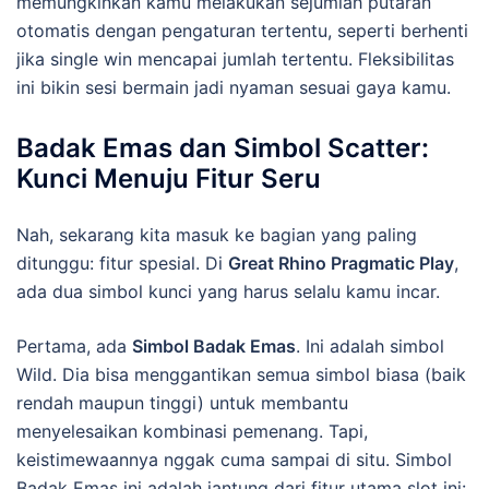
memungkinkan kamu melakukan sejumlah putaran
otomatis dengan pengaturan tertentu, seperti berhenti
jika single win mencapai jumlah tertentu. Fleksibilitas
ini bikin sesi bermain jadi nyaman sesuai gaya kamu.
Badak Emas dan Simbol Scatter:
Kunci Menuju Fitur Seru
Nah, sekarang kita masuk ke bagian yang paling
ditunggu: fitur spesial. Di
Great Rhino Pragmatic Play
,
ada dua simbol kunci yang harus selalu kamu incar.
Pertama, ada
Simbol Badak Emas
. Ini adalah simbol
Wild. Dia bisa menggantikan semua simbol biasa (baik
rendah maupun tinggi) untuk membantu
menyelesaikan kombinasi pemenang. Tapi,
keistimewaannya nggak cuma sampai di situ. Simbol
Badak Emas ini adalah jantung dari fitur utama slot ini: