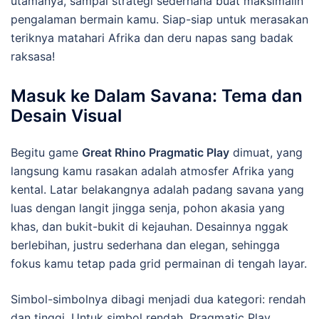
utamanya, sampai strategi sederhana buat maksimalin
pengalaman bermain kamu. Siap-siap untuk merasakan
teriknya matahari Afrika dan deru napas sang badak
raksasa!
Masuk ke Dalam Savana: Tema dan
Desain Visual
Begitu game
Great Rhino Pragmatic Play
dimuat, yang
langsung kamu rasakan adalah atmosfer Afrika yang
kental. Latar belakangnya adalah padang savana yang
luas dengan langit jingga senja, pohon akasia yang
khas, dan bukit-bukit di kejauhan. Desainnya nggak
berlebihan, justru sederhana dan elegan, sehingga
fokus kamu tetap pada grid permainan di tengah layar.
Simbol-simbolnya dibagi menjadi dua kategori: rendah
dan tinggi. Untuk simbol rendah, Pragmatic Play