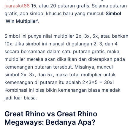
juaraslot88
15, atau 20 putaran gratis. Selama putaran
gratis, ada simbol khusus baru yang muncul:
Simbol
‘Win Multiplier’
.
Simbol ini punya nilai multiplier 2x, 3x, 5x, atau bahkan
10x. Jika simbol ini muncul di gulungan 2, 3, dan 4
secara bersamaan dalam satu putaran gratis, maka
multiplier mereka akan dikalikan dan diterapkan pada
kemenangan putaran tersebut. Misalnya, muncul
simbol 2x, 3x, dan 5x, maka total multiplier untuk
kemenangan di putaran itu adalah 2x3x5 = 30x!
Kombinasi ini bisa bikin kemenangan biasa meledak
jadi luar biasa.
Great Rhino vs Great Rhino
Megaways: Bedanya Apa?