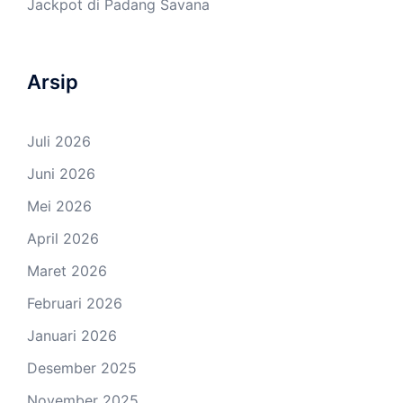
Jackpot di Padang Savana
Arsip
Juli 2026
Juni 2026
Mei 2026
April 2026
Maret 2026
Februari 2026
Januari 2026
Desember 2025
November 2025