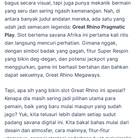
bagus secara visual, tapi juga punya mekanik bermain
yang seru dan sering ngasih kemenangan. Nah, di
antara banyak judul andalan mereka, ada satu yang
udah jadi semacam legenda:
Great Rhino Pragmatic
Play
. Slot bertema savana Afrika ini pertama kali rilis
dan langsung mencuri perhatian. Gimana nggak,
dengan simbol badak yang gagah, fitur Super Respin
yang bikin deg-degan, dan potensi jackpot yang
menggiurkan, game ini berhasil bertahan dan bahkan
dapat sekuelnya, Great Rhino Megaways.
Tapi, apa sih yang bikin slot Great Rhino ini spesial?
Kenapa dia masih sering jadi pilihan utama para
pemain, baik yang baru mulai maupun yang sudah
jago? Yuk, kita telusuri lebih dalam setiap sudut
padang savana digital ini. Kita bakal bahas mulai dari
desain dan atmosfer, cara mainnya, fitur-fitur