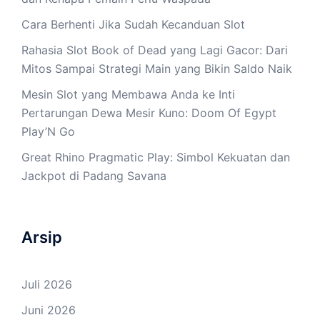
Cara Berhenti Jika Sudah Kecanduan Slot
Rahasia Slot Book of Dead yang Lagi Gacor: Dari
Mitos Sampai Strategi Main yang Bikin Saldo Naik
Mesin Slot yang Membawa Anda ke Inti
Pertarungan Dewa Mesir Kuno: Doom Of Egypt
Play’N Go
Great Rhino Pragmatic Play: Simbol Kekuatan dan
Jackpot di Padang Savana
Arsip
Juli 2026
Juni 2026