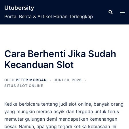
Langsung
Utubersity
ke
Cari
Men
Portal Berita & Artikel Harian Terlengkap
isi
tog
Cara Berhenti Jika Sudah
Kecanduan Slot
OLEH
PETER MORGAN
JUNI 30, 2026
SITUS SLOT ONLINE
Ketika berbicara tentang judi slot online, banyak orang
yang mungkin merasa asyik dan tergoda untuk terus
memutar gulungan demi mendapatkan kemenangan
besar. Namun, apa yang terjadi ketika kebiasaan ini