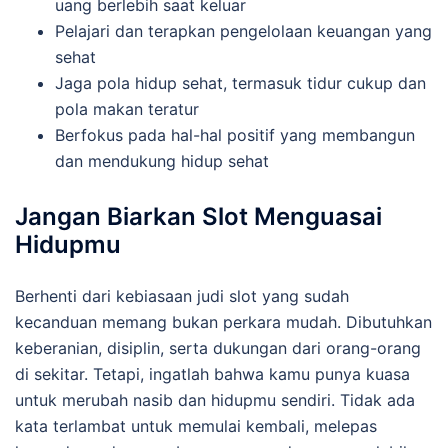
uang berlebih saat keluar
Pelajari dan terapkan pengelolaan keuangan yang
sehat
Jaga pola hidup sehat, termasuk tidur cukup dan
pola makan teratur
Berfokus pada hal-hal positif yang membangun
dan mendukung hidup sehat
Jangan Biarkan Slot Menguasai
Hidupmu
Berhenti dari kebiasaan judi slot yang sudah
kecanduan memang bukan perkara mudah. Dibutuhkan
keberanian, disiplin, serta dukungan dari orang-orang
di sekitar. Tetapi, ingatlah bahwa kamu punya kuasa
untuk merubah nasib dan hidupmu sendiri. Tidak ada
kata terlambat untuk memulai kembali, melepas