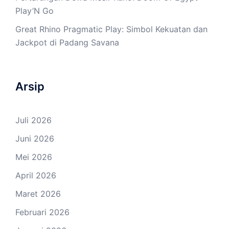
Play’N Go
Great Rhino Pragmatic Play: Simbol Kekuatan dan
Jackpot di Padang Savana
Arsip
Juli 2026
Juni 2026
Mei 2026
April 2026
Maret 2026
Februari 2026