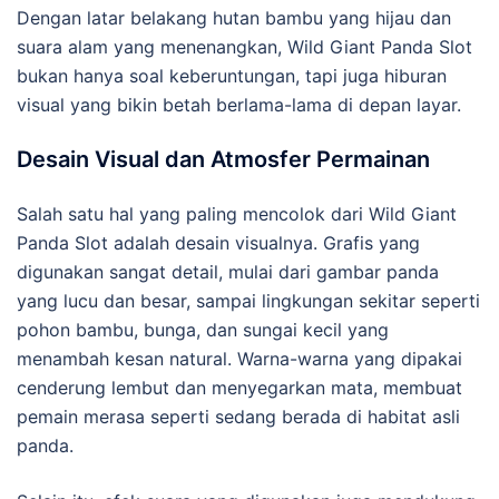
Dengan latar belakang hutan bambu yang hijau dan
suara alam yang menenangkan, Wild Giant Panda Slot
bukan hanya soal keberuntungan, tapi juga hiburan
visual yang bikin betah berlama-lama di depan layar.
Desain Visual dan Atmosfer Permainan
Salah satu hal yang paling mencolok dari Wild Giant
Panda Slot adalah desain visualnya. Grafis yang
digunakan sangat detail, mulai dari gambar panda
yang lucu dan besar, sampai lingkungan sekitar seperti
pohon bambu, bunga, dan sungai kecil yang
menambah kesan natural. Warna-warna yang dipakai
cenderung lembut dan menyegarkan mata, membuat
pemain merasa seperti sedang berada di habitat asli
panda.