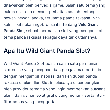
ditawarkan oleh penyedia game. Salah satu tema yang
cukup unik dan menarik perhatian adalah tentang
hewan-hewan langka, terutama panda raksasa. Nah,
kali ini kita akan ngobrol santai tentang
Wild Giant
Panda Slot
, sebuah permainan slot yang mengangkat
tema panda raksasa sebagai daya tarik utamanya.
Apa Itu Wild Giant Panda Slot?
Wild Giant Panda Slot adalah salah satu permainan
slot online yang menghadirkan pengalaman berbeda
dengan mengambil inspirasi dari kehidupan panda
raksasa di alam liar. Slot ini biasanya dikembangkan
oleh provider ternama yang ingin memberikan suasana
alami dan damai lewat grafis yang menarik serta fitur-
fitur bonus yang menggoda.