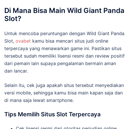
Di Mana Bisa Main Wild Giant Panda
Slot?
Untuk mencoba peruntungan dengan Wild Giant Panda
Slot,
ovabet
kamu bisa mencari situs judi online
terpercaya yang menawarkan game ini. Pastikan situs
tersebut sudah memiliki lisensi resmi dan review positif
dari pemain lain supaya pengalaman bermain aman
dan lancar.
Selain itu, cek juga apakah situs tersebut menyediakan
versi mobile, sehingga kamu bisa main kapan saja dan
di mana saja lewat smartphone.
Tips Memilih Situs Slot Terpercaya
Cek lisensi resmi dari otoritas perjudian online.