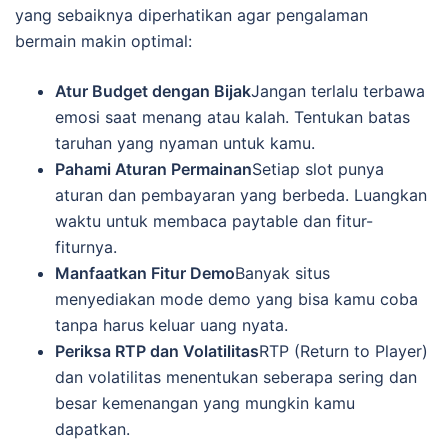
yang sebaiknya diperhatikan agar pengalaman
bermain makin optimal:
Atur Budget dengan Bijak
Jangan terlalu terbawa
emosi saat menang atau kalah. Tentukan batas
taruhan yang nyaman untuk kamu.
Pahami Aturan Permainan
Setiap slot punya
aturan dan pembayaran yang berbeda. Luangkan
waktu untuk membaca paytable dan fitur-
fiturnya.
Manfaatkan Fitur Demo
Banyak situs
menyediakan mode demo yang bisa kamu coba
tanpa harus keluar uang nyata.
Periksa RTP dan Volatilitas
RTP (Return to Player)
dan volatilitas menentukan seberapa sering dan
besar kemenangan yang mungkin kamu
dapatkan.