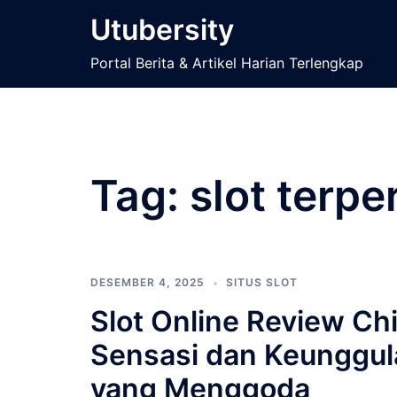
Langsung
Utubersity
ke
isi
Portal Berita & Artikel Harian Terlengkap
Tag:
slot terpe
DESEMBER 4, 2025
SITUS SLOT
Slot Online Review Ch
Sensasi dan Keunggul
yang Menggoda