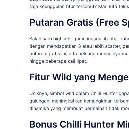
saja keunggulan fitur tersebut? Mari kita telu
Putaran Gratis (Free S
Salah satu highlight game ini adalah fitur put
dengan mendapatkan 3 atau lebih scatter, pe
putaran gratis ini, ada peluang munculnya 
hingga beberapa kali lipat.
Fitur Wild yang Men
Uniknya, simbol wild dalam Chilli Hunter da
gulungan, meningkatkan kemungkinan terbent
dinamika yang membuat permainan tidak mon
Bonus Chilli Hunter M