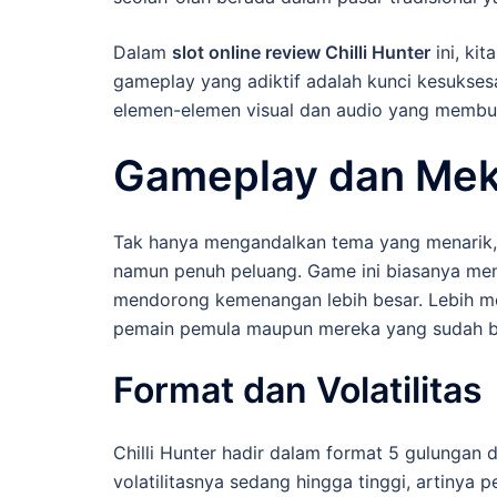
Dalam
slot online review Chilli Hunter
ini, ki
gameplay yang adiktif adalah kunci kesukse
elemen-elemen visual dan audio yang membua
Gameplay dan Meka
Tak hanya mengandalkan tema yang menarik,
namun penuh peluang. Game ini biasanya men
mendorong kemenangan lebih besar. Lebih me
pemain pemula maupun mereka yang sudah 
Format dan Volatilitas
Chilli Hunter hadir dalam format 5 gulungan
volatilitasnya sedang hingga tinggi, artinya