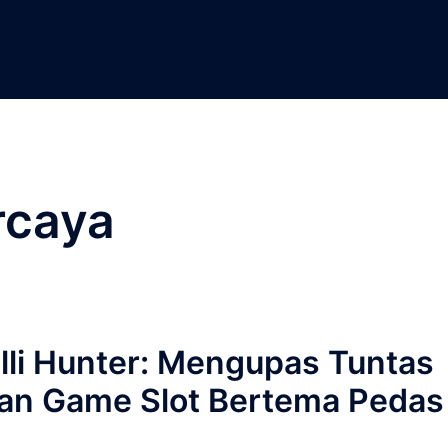
rcaya
illi Hunter: Mengupas Tuntas
an Game Slot Bertema Pedas