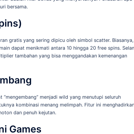
suri bersama.
pins)
aran gratis yang sering dipicu oleh simbol scatter. Biasanya,
main dapat menikmati antara 10 hingga 20 free spins. Sel
multiplier tambahan yang bisa menggandakan kemenangan
gembang
pat “mengembang” menjadi wild yang menutupi seluruh
uknya kombinasi menang melimpah. Fitur ini menghadirka
oton dan penuh kejutan.
ini Games