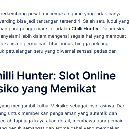
an berkembang pesat, menemukan game yang tidak hanya
warding bisa jadi tantangan tersendiri. Salah satu judul yan
tian para penggemar slot adalah
Chilli Hunter
. Dalam
slot
n menyelami lebih dalam mengenai segala hal yang membuat
 mekanisme permainan, fitur bonus, hingga peluang
uk petualangan seru yang diwarnai sensasi pedas dan
lli Hunter: Slot Online
iko yang Memikat
 yang mengambil kultur Meksiko sebagai inspirasinya. Dari
ncang untuk memberikan pengalaman yang autentik dan
cerah tapi juga kaya akan detail, membawa para pemain
 yang penuh semangat dan aroma cabai yang membakar.