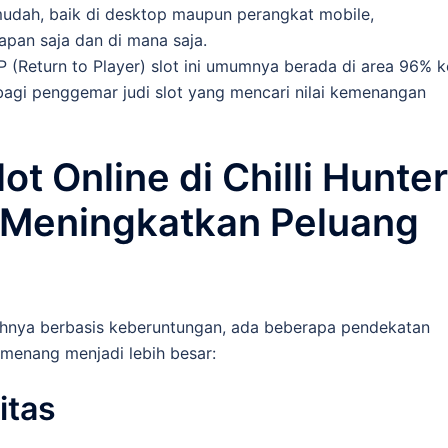
udah, baik di desktop maupun perangkat mobile,
pan saja dan di mana saja.
 (Return to Player) slot ini umumnya berada di area 96% k
gi penggemar judi slot yang mencari nilai kemenangan
ot Online di Chilli Hunter
g Meningkatkan Peluang
uhnya berbasis keberuntungan, ada beberapa pendekatan
menang menjadi lebih besar:
itas