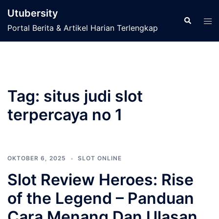
Langsung
Utubersity
ke
Cari
Men
Portal Berita & Artikel Harian Terlengkap
isi
tog
Tag:
situs judi slot
terpercaya no 1
OKTOBER 6, 2025
SLOT ONLINE
Slot Review Heroes: Rise
of the Legend – Panduan
Cara Menang Dan Ulasan