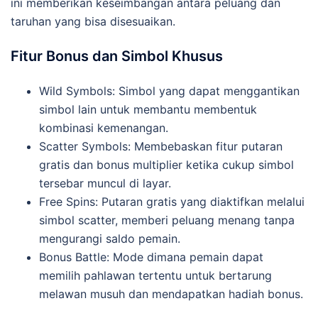
ini memberikan keseimbangan antara peluang dan
taruhan yang bisa disesuaikan.
Fitur Bonus dan Simbol Khusus
Wild Symbols: Simbol yang dapat menggantikan
simbol lain untuk membantu membentuk
kombinasi kemenangan.
Scatter Symbols: Membebaskan fitur putaran
gratis dan bonus multiplier ketika cukup simbol
tersebar muncul di layar.
Free Spins: Putaran gratis yang diaktifkan melalui
simbol scatter, memberi peluang menang tanpa
mengurangi saldo pemain.
Bonus Battle: Mode dimana pemain dapat
memilih pahlawan tertentu untuk bertarung
melawan musuh dan mendapatkan hadiah bonus.