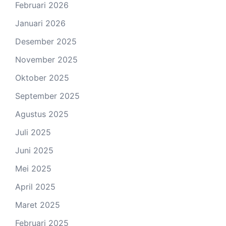
Februari 2026
Januari 2026
Desember 2025
November 2025
Oktober 2025
September 2025
Agustus 2025
Juli 2025
Juni 2025
Mei 2025
April 2025
Maret 2025
Februari 2025