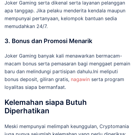
Joker Gaming serta dikenal serta layanan pelanggan
apa tanggap. Jika pelaku menderita kendala maupun
mempunyai pertanyaan, kelompok bantuan sedia
memudahkan 24/7.
3. Bonus dan Promosi Menarik
Joker Gaming banyak kali menawarkan bermacam-
macam bonus serta pemasaran bagi menggaet pemain
baru dan melindungi partisipan dahulu.Ini meliputi
bonus deposit, giliran gratis,
nagawin
serta program
loyalitas siapa bermanfaat.
Kelemahan siapa Butuh
Diperhatikan
Meski mempunyai melimpah keunggulan, Cryptomania
juga punya sejumlah kelemahan yang perlu diperiksa: