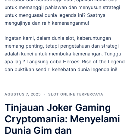
untuk memanggil pahlawan dan menyusun strategi
untuk menguasai dunia legenda ini? Saatnya
mengujinya dan raih kemenanganmu!
Ingatan kami, dalam dunia slot, keberuntungan
memang penting, tetapi pengetahuan dan strategi
adalah kunci untuk membuka kemenangan. Tunggu
apa lagi? Langsung coba Heroes: Rise of the Legend
dan buktikan sendiri kehebatan dunia legenda ini!
AGUSTUS 7, 2025
SLOT ONLINE TERPERCAYA
Tinjauan Joker Gaming
Cryptomania: Menyelami
Dunia Gim dan