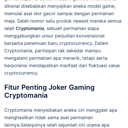
dikenal disebabkan menyajikan aneka model game,
memulai asal slot gacor sampai dengan permainan
meja. Salah nomor satu produk newest mereka semua
ialah
Cryptomania
, sebuah permainan siapa
menggabungkan unsur perjudian konvensional
bersama penemuan baru cryptocurrency. Dalam
Cryptomania, partisipan tak sekedar mampu
mengalami permainan apa menarik, tetapi serta
berpotensi mendapatkan manfaat dari fluktuasi value
cryptocurrency.
Fitur Penting Joker Gaming
Cryptomania
Cryptomania menyediakan aneka ciri menggaet apa
menghasilkan tidak sama asal permainan
lainnya.Selanjutnya ialah sejumlah ciri utama apa