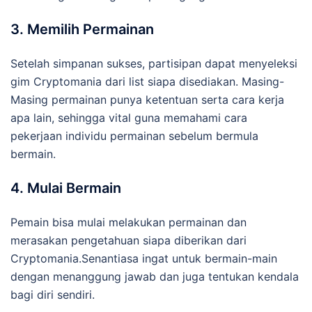
3. Memilih Permainan
Setelah simpanan sukses, partisipan dapat menyeleksi
gim Cryptomania dari list siapa disediakan. Masing-
Masing permainan punya ketentuan serta cara kerja
apa lain, sehingga vital guna memahami cara
pekerjaan individu permainan sebelum bermula
bermain.
4. Mulai Bermain
Pemain bisa mulai melakukan permainan dan
merasakan pengetahuan siapa diberikan dari
Cryptomania.Senantiasa ingat untuk bermain-main
dengan menanggung jawab dan juga tentukan kendala
bagi diri sendiri.