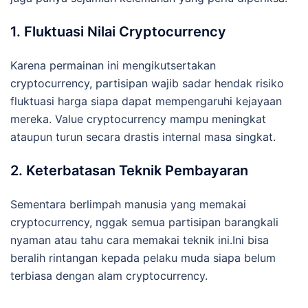
1. Fluktuasi Nilai Cryptocurrency
Karena permainan ini mengikutsertakan
cryptocurrency, partisipan wajib sadar hendak risiko
fluktuasi harga siapa dapat mempengaruhi kejayaan
mereka. Value cryptocurrency mampu meningkat
ataupun turun secara drastis internal masa singkat.
2. Keterbatasan Teknik Pembayaran
Sementara berlimpah manusia yang memakai
cryptocurrency, nggak semua partisipan barangkali
nyaman atau tahu cara memakai teknik ini.Ini bisa
beralih rintangan kepada pelaku muda siapa belum
terbiasa dengan alam cryptocurrency.