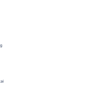
ng
kai