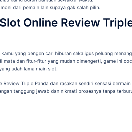
moni dari pemain lain supaya gak salah pilih.
lot Online Review Tripl
uat kamu yang pengen cari hiburan sekaligus peluang menang
i mata dan fitur-fitur yang mudah dimengerti, game ini co
yang udah lama main slot.
ne Review Triple Panda dan rasakan sendiri sensasi bermain
 dengan tanggung jawab dan nikmati prosesnya tanpa terbur