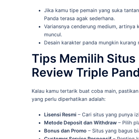
Jika kamu tipe pemain yang suka tantan
Panda terasa agak sederhana.
Variansnya cenderung medium, artinya 
muncul.
Desain karakter panda mungkin kurang m
Tips Memilih Situs
Review Triple Pan
Kalau kamu tertarik buat coba main, pastikan 
yang perlu diperhatikan adalah:
Lisensi Resmi
– Cari situs yang punya iz
Metode Deposit dan Withdraw
– Pilih p
Bonus dan Promo
– Situs yang bagus b
Customer Service Responsif
– Penting 