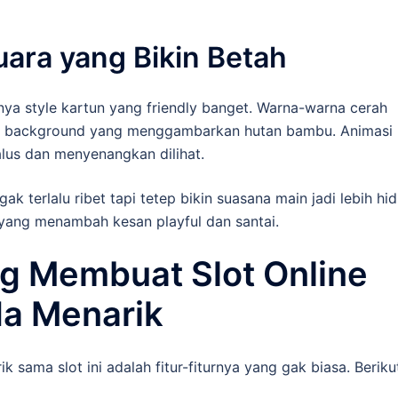
uara yang Bikin Betah
nya style kartun yang friendly banget. Warna-warna cerah
asi background yang menggambarkan hutan bambu. Animasi
lus dan menyenangkan dilihat.
ak terlalu ribet tapi tetep bikin suasana main jadi lebih hid
yang menambah kesan playful dan santai.
ng Membuat Slot Online
da Menarik
k sama slot ini adalah fitur-fiturnya yang gak biasa. Beriku