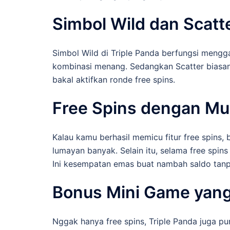
Simbol Wild dan Scat
Simbol Wild di Triple Panda berfungsi mengg
kombinasi menang. Sedangkan Scatter biasany
bakal aktifkan ronde free spins.
Free Spins dengan Mul
Kalau kamu berhasil memicu fitur free spins, 
lumayan banyak. Selain itu, selama free spins
Ini kesempatan emas buat nambah saldo tanpa
Bonus Mini Game yang
Nggak hanya free spins, Triple Panda juga pu