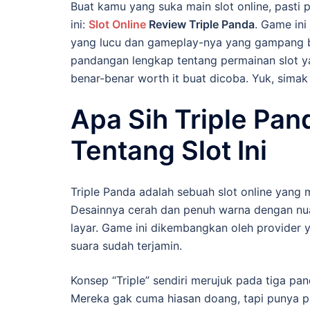
Buat kamu yang suka main slot online, pasti 
ini:
Slot Online
Review Triple Panda
. Game ini
yang lucu dan gameplay-nya yang gampang ban
pandangan lengkap tentang permainan slot yan
benar-benar worth it buat dicoba. Yuk, simak
Apa Sih Triple Pand
Tentang Slot Ini
Triple Panda adalah sebuah slot online yan
Desainnya cerah dan penuh warna dengan nua
layar. Game ini dikembangkan oleh provider ya
suara sudah terjamin.
Konsep “Triple” sendiri merujuk pada tiga p
Mereka gak cuma hiasan doang, tapi punya pe