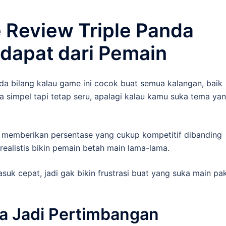
 Review Triple Panda
dapat dari Pemain
a bilang kalau game ini cocok buat semua kalangan, baik
simpel tapi tetap seru, apalagi kalau kamu suka tema ya
da memberikan persentase yang cukup kompetitif dibanding
 realistis bikin pemain betah main lama-lama.
suk cepat, jadi gak bikin frustrasi buat yang suka main pa
sa Jadi Pertimbangan