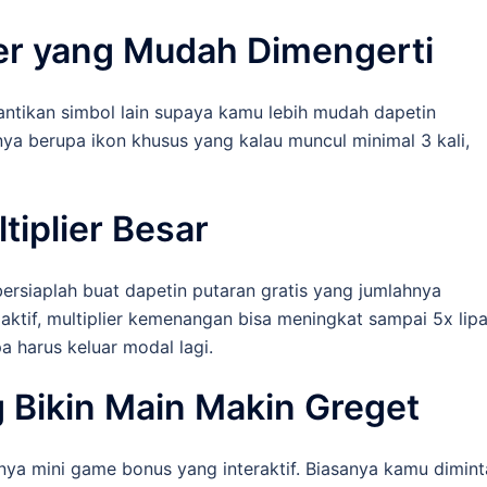
ter yang Mudah Dimengerti
antikan simbol lain supaya kamu lebih mudah dapetin
a berupa ikon khusus yang kalau muncul minimal 3 kali,
tiplier Besar
bersiaplah buat dapetin putaran gratis yang jumlahnya
 aktif, multiplier kemenangan bisa meningkat sampai 5x lipa
 harus keluar modal lagi.
 Bikin Main Makin Greget
nya mini game bonus yang interaktif. Biasanya kamu dimint