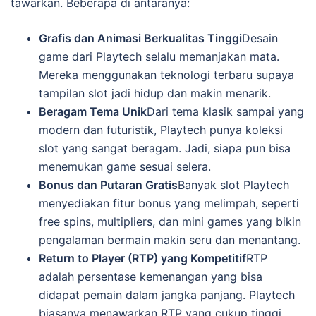
tawarkan. Beberapa di antaranya:
Grafis dan Animasi Berkualitas Tinggi
Desain
game dari Playtech selalu memanjakan mata.
Mereka menggunakan teknologi terbaru supaya
tampilan slot jadi hidup dan makin menarik.
Beragam Tema Unik
Dari tema klasik sampai yang
modern dan futuristik, Playtech punya koleksi
slot yang sangat beragam. Jadi, siapa pun bisa
menemukan game sesuai selera.
Bonus dan Putaran Gratis
Banyak slot Playtech
menyediakan fitur bonus yang melimpah, seperti
free spins, multipliers, dan mini games yang bikin
pengalaman bermain makin seru dan menantang.
Return to Player (RTP) yang Kompetitif
RTP
adalah persentase kemenangan yang bisa
didapat pemain dalam jangka panjang. Playtech
biasanya menawarkan RTP yang cukup tinggi,