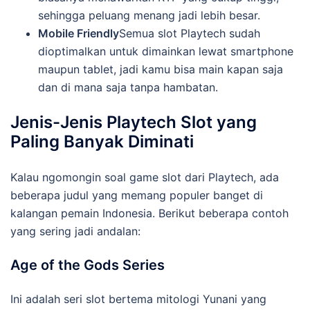
sehingga peluang menang jadi lebih besar.
Mobile Friendly
Semua slot Playtech sudah
dioptimalkan untuk dimainkan lewat smartphone
maupun tablet, jadi kamu bisa main kapan saja
dan di mana saja tanpa hambatan.
Jenis-Jenis Playtech Slot yang
Paling Banyak Diminati
Kalau ngomongin soal game slot dari Playtech, ada
beberapa judul yang memang populer banget di
kalangan pemain Indonesia. Berikut beberapa contoh
yang sering jadi andalan:
Age of the Gods Series
Ini adalah seri slot bertema mitologi Yunani yang