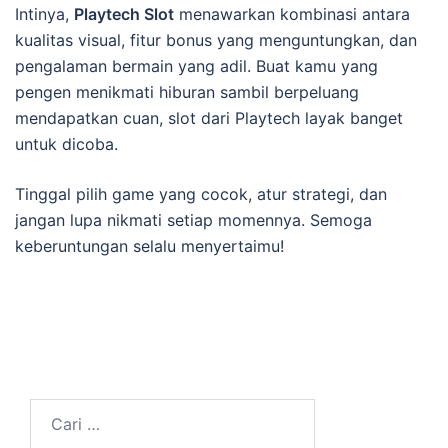
Intinya,
Playtech Slot
menawarkan kombinasi antara
kualitas visual, fitur bonus yang menguntungkan, dan
pengalaman bermain yang adil. Buat kamu yang
pengen menikmati hiburan sambil berpeluang
mendapatkan cuan, slot dari Playtech layak banget
untuk dicoba.
Tinggal pilih game yang cocok, atur strategi, dan
jangan lupa nikmati setiap momennya. Semoga
keberuntungan selalu menyertaimu!
Cari
untuk: