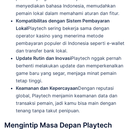
menyediakan bahasa Indonesia, memudahkan
pemain lokal dalam memahami aturan dan fitur.
Kompatibilitas dengan Sistem Pembayaran
Lokal
Playtech sering bekerja sama dengan
operator kasino yang menerima metode
pembayaran populer di Indonesia seperti e-wallet
dan transfer bank lokal.
Update Rutin dan Inovasi
Playtech nggak pernah
berhenti melakukan update dan memperkenalkan
game baru yang segar, menjaga minat pemain
tetap tinggi.
Keamanan dan Kepercayaan
Dengan reputasi
global, Playtech menjamin keamanan data dan
transaksi pemain, jadi kamu bisa main dengan
tenang tanpa takut penipuan.
Mengintip Masa Depan Playtech