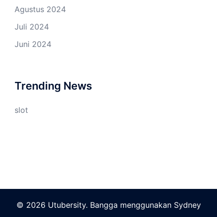
Agustus 2024
Juli 2024
Juni 2024
Trending News
slot
© 2026 Utubersity. Bangga menggunakan
Sydney