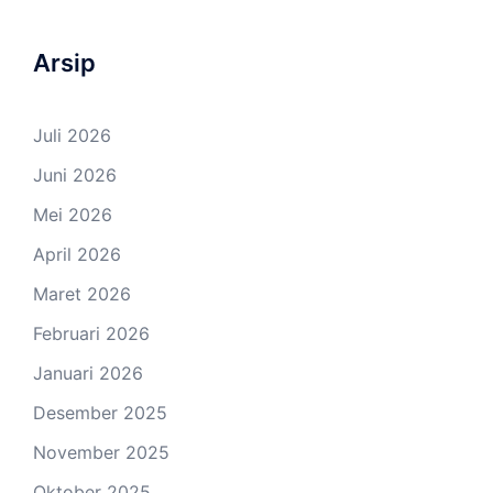
Arsip
Juli 2026
Juni 2026
Mei 2026
April 2026
Maret 2026
Februari 2026
Januari 2026
Desember 2025
November 2025
Oktober 2025