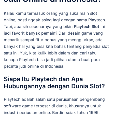
Kalau kamu termasuk orang yang suka main slot
online, pasti nggak asing lagi dengan nama Playtech.
Tapi, apa sih sebenarnya yang bikin
Playtech Slot
ini
jadi favorit banyak pemain? Dari desain game yang
menarik sampai fitur bonus yang menggiurkan, ada
banyak hal yang bisa kita bahas tentang penyedia slot
satu ini. Yuk, kita kulik lebih dalam dan cari tahu
kenapa Playtech bisa jadi pilihan utama buat para
pecinta judi online di Indonesia.
Siapa Itu Playtech dan Apa
Hubungannya dengan Dunia Slot?
Playtech adalah salah satu perusahaan pengembang
software game terbesar di dunia, khususnya untuk
industri perjudian online. Berdiri sejak tahun 1999,