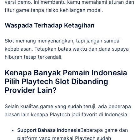
versi demo. Ini membantu kamu memahami aturan dan
fitur game tanpa risiko kehilangan modal.
Waspada Terhadap Ketagihan
Slot memang menyenangkan, tapi jangan sampai
kebablasan. Tetapkan batas waktu dan dana supaya
hiburan tetap terkendali.
Kenapa Banyak Pemain Indonesia
Pilih Playtech Slot Dibanding
Provider Lain?
Selain kualitas game yang sudah teruji, ada beberapa
alasan lain kenapa Playtech jadi favorit di Indonesia:
Support Bahasa Indonesia
Beberapa game dan
platform yang memakai Playtech sudah