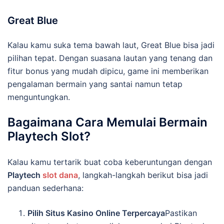
Great Blue
Kalau kamu suka tema bawah laut, Great Blue bisa jadi
pilihan tepat. Dengan suasana lautan yang tenang dan
fitur bonus yang mudah dipicu, game ini memberikan
pengalaman bermain yang santai namun tetap
menguntungkan.
Bagaimana Cara Memulai Bermain
Playtech Slot?
Kalau kamu tertarik buat coba keberuntungan dengan
Playtech
slot dana
, langkah-langkah berikut bisa jadi
panduan sederhana:
Pilih Situs Kasino Online Terpercaya
Pastikan